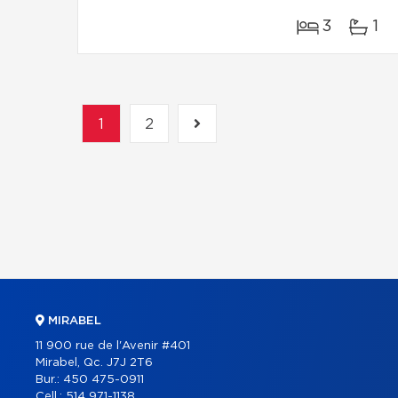
3
1
1
2
MIRABEL
11 900 rue de l'Avenir #401
Mirabel, Qc. J7J 2T6
Bur.:
450 475-0911
Cell.:
514 971-1138