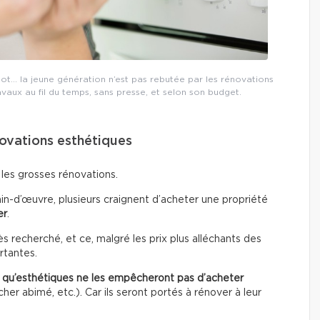
lot… la jeune génération n’est pas rebutée par les rénovations
ravaux au fil du temps, sans presse, et selon son budget.
novations esthétiques
 les grosses rénovations.
in-d’œuvre, plusieurs craignent d’acheter une propriété
er
.
 recherché, et ce, malgré les prix plus alléchants des
rtantes.
t qu’esthétiques
ne les empêcheront pas d’acheter
er abimé, etc.). Car ils seront portés à rénover à leur