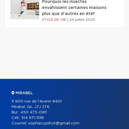
Pourquoi les insectes
envahissent certaines maisons
plus que d'autres en été?
STYLE DE VIE
|
24 juillet 2026
MIRABEL
11 900 rue de l'Avenir #401
Mirabel, Qc. J7J 2T6
Bur.:
450 475-0911
Cell.:
514 971-1138
Courriel:
sophiecypihot@gmail.com