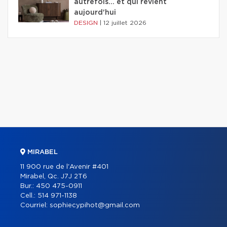
autrefois... et qui revient
aujourd'hui
DESIGN
|
12 juillet 2026
MIRABEL
11 900 rue de l'Avenir #401
Mirabel, Qc. J7J 2T6
Bur.:
450 475-0911
Cell.:
514 971-1138
Courriel:
sophiecypihot@gmail.com