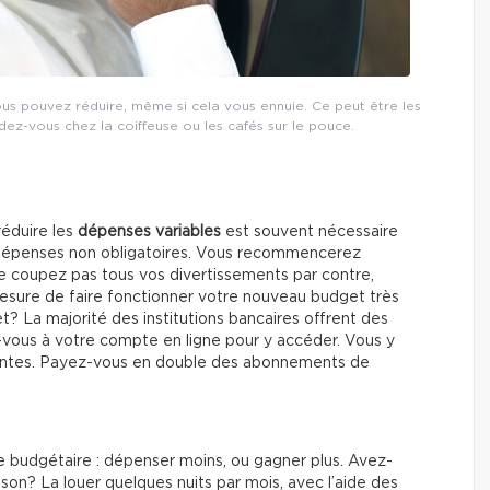
ous pouvez réduire, même si cela vous ennuie. Ce peut être les
ez-vous chez la coiffeuse ou les cafés sur le pouce.
réduire les
dépenses variables
est souvent nécessaire
es dépenses non obligatoires. Vous recommencerez
e coupez pas tous vos divertissements par contre,
sure de faire fonctionner votre nouveau budget très
? La majorité des institutions bancaires offrent des
vous à votre compte en ligne pour y accéder. Vous y
antes. Payez-vous en double des abonnements de
ème budgétaire : dépenser moins, ou gagner plus. Avez-
son? La louer quelques nuits par mois, avec l’aide des